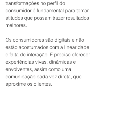
transformações no perfil do 
consumidor é fundamental para tomar 
atitudes que possam trazer resultados 
melhores.
Os consumidores são digitais e não 
estão acostumados com a linearidade 
e falta de interação. É preciso oferecer 
experiências vivas, dinâmicas e 
envolventes, assim como uma 
comunicação cada vez direta, que 
aproxime os clientes.
Para atrair o novo consumidor, não 
funciona mais falar apenas dos 
produtos, também não é mais uma 
estratégia “correr” apenas pelo preço. 
O valor que a marca oferece, seus 
ideais, valores e projetos são 